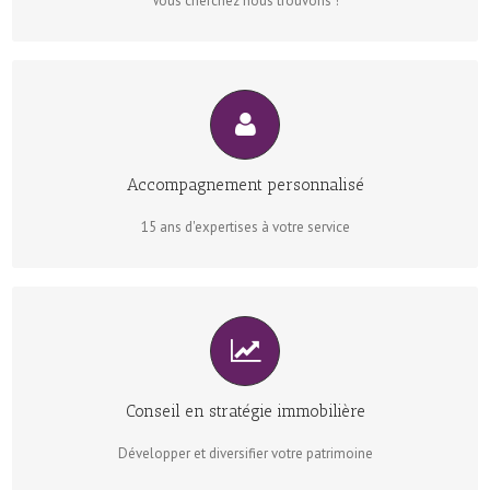
Vous cherchez nous trouvons !
CONTRAT SUR MESURE
Accompagnement personnalisé
Bénéficiez de notre savoir-faire juridique et commercial
15 ans d'expertises à votre service
CONFIEZ-NOUS VOS MANDATS !
Conseil en stratégie immobilière
Commercialisation et assistance jusqu’à la transaction
Développer et diversifier votre patrimoine