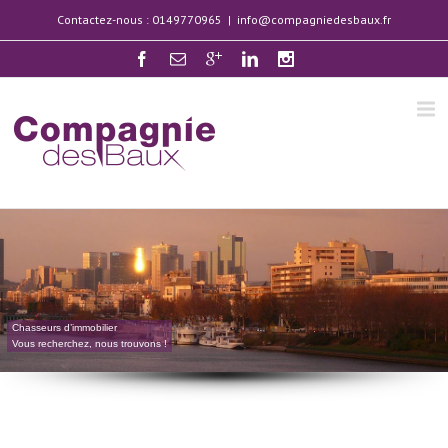
Contactez-nous : 0149770965
|
info@compagniedesbaux.fr
Chasseurs d’immobilier
Vous recherchez, nous trouvons !