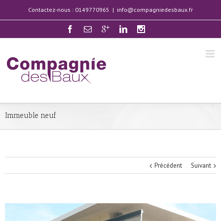
Contactez-nous : 0149770965
|
info@compagniedesbaux.fr
Immeuble neuf
Précédent
Suivant