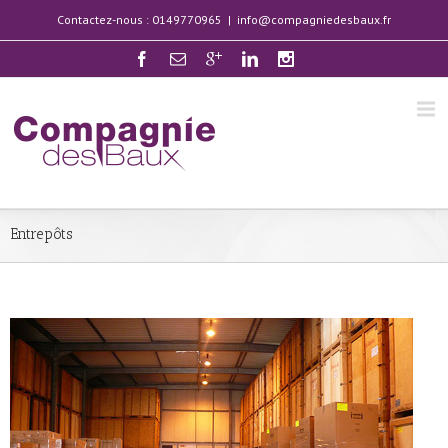
Contactez-nous : 0149770965
|
info@compagniedesbaux.fr
Entrepôts